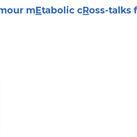
umour m
E
tabolic c
R
oss-talks 