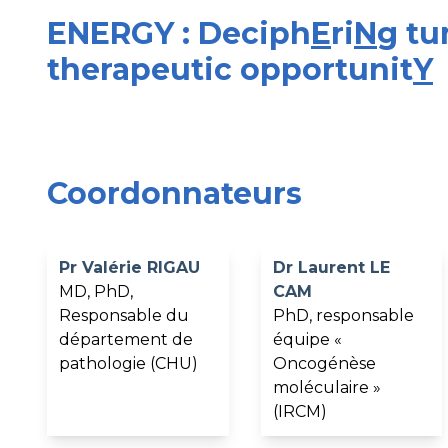
ENERGY :
Deciph
E
ri
N
g t
therapeutic opportunit
Y
Coordonnateurs
Pr Valérie RIGAU
Dr Laurent LE
MD, PhD,
CAM
Responsable du
PhD, responsable
département de
équipe «
pathologie (CHU)
Oncogénèse
moléculaire »
(IRCM)