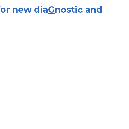
for new dia
G
nostic and