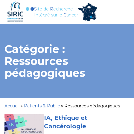
Aller au contenu
S
ite de
R
echerche
I
ntégré sur le
C
ancer
Catégorie :
Ressources
pédagogiques
Accueil
»
Patients & Public
»
Ressources pédagogiques
IA, Ethique et
Cancérologie